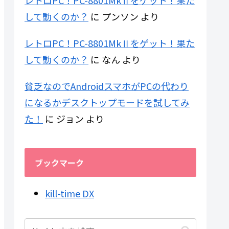
レトロPC！PC-8801MkⅡをゲット！果た
して動くのか？
に
プンソン
より
レトロPC！PC-8801MkⅡをゲット！果た
して動くのか？
に
なん
より
貧乏なのでAndroidスマホがPCの代わり
になるかデスクトップモードを試してみ
た！
に
ジョン
より
ブックマーク
kill-time DX