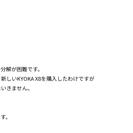
め分解が困難です。
しいKYOKA X8を購入したわけですが
はいきません。
です。