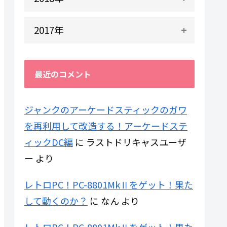
2017年
最近のコメント
ジャンクのアーケードスティックのガワ
を再利用して改造する！アーケードステ
ィックDC編
に
ラストドリキャスユーザ
ー
より
レトロPC！PC-8801MkⅡをゲット！果た
して動くのか？
に
なん
より