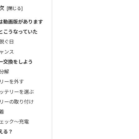
次
は動画版があります
とこうなっていた
脱ぐ日
ャンス
ー交換をしよう
分解
リーを外す
ッテリーを選ぶ
リーの取り付け
着
ェック～充電
える？