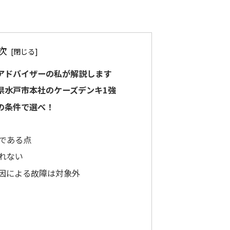
次
アドバイザーの私が解説します
県水戸市本社のケーズデンキ1強
の条件で選べ！
である点
れない
因による故障は対象外