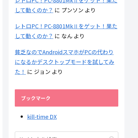
レトロPC！PC-8801MkⅡをゲット！果た
して動くのか？
に
プンソン
より
レトロPC！PC-8801MkⅡをゲット！果た
して動くのか？
に
なん
より
貧乏なのでAndroidスマホがPCの代わり
になるかデスクトップモードを試してみ
た！
に
ジョン
より
ブックマーク
kill-time DX