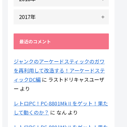
2017年
最近のコメント
ジャンクのアーケードスティックのガワ
を再利用して改造する！アーケードステ
ィックDC編
に
ラストドリキャスユーザ
ー
より
レトロPC！PC-8801MkⅡをゲット！果た
して動くのか？
に
なん
より