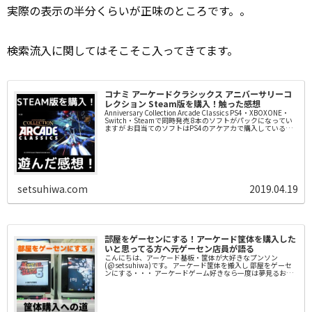
実際の表示の半分くらいが正味のところです。。
検索流入に関してはそこそこ入ってきてます。
コナミ アーケードクラシックス アニバーサリーコ
レクション Steam版を購入！触った感想
Anniversary Collection Arcade Classics PS4・XBOXONE・
Switch・Steamで同時発売 8本のソフトがパックになってい
ますが お目当てのソフトはPS4のアケアカで購入しているの
で ...
setsuhiwa.com
2019.04.19
部屋をゲーセンにする！アーケード筐体を購入した
いと思ってる方へ元ゲーセン店員が語る
こんにちは、アーケード基板・筐体が大好きなプンソン
(@setsuhiwa)です。 アーケード筐体を搬入し 部屋をゲーセ
ンにする・・・ アーケードゲーム好きなら一度は夢見るお話
かと思いますが 過去にアストロシティ・ブラストシ...