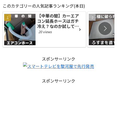
このカテゴリーの人気記事ランキング(本日)
【中華の闇】カーエア
コン延長ホースはガチ
冷え？なのか試してみ
た【車載アイテム】
20 views
スポンサーリンク
スポンサーリンク