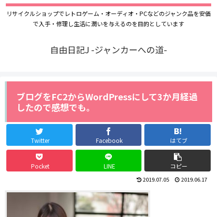
リサイクルショップでレトロゲーム・オーディオ・PCなどのジャンク品を安価
で入手・修理し生活に潤いを与えるのを目的としています
自由日記J -ジャンカーへの道-
ブログをFC2からWordPressにして3か月経過
したので感想でも。
Twitter
Facebook
はてブ
Pocket
LINE
コピー
2019.07.05
2019.06.17