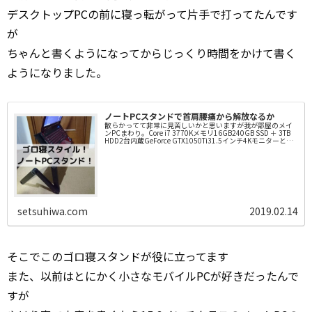
デスクトップPCの前に寝っ転がって片手で打ってたんです
が
ちゃんと書くようになってからじっくり時間をかけて書く
ようになりました。
ノートPCスタンドで首肩腰痛から解放なるか
散らかってて非常に見苦しいかと思いますが我が部屋のメイ
ンPCまわり。Core i7 3770Kメモリ16GB240GB SSD ＋ 3TB
HDD2台内蔵GeForce GTX1050Ti31.5インチ4Kモニターとい
う構成...
setsuhiwa.com
2019.02.14
そこでこのゴロ寝スタンドが役に立ってます
また、以前はとにかく小さなモバイルPCが好きだったんで
すが