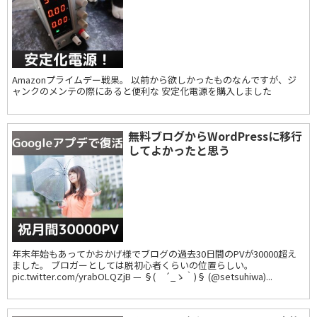
Amazonプライムデー戦果。 以前から欲しかったものなんですが、ジ
ャンクのメンテの際にあると便利な 安定化電源を購入しました
無料ブログからWordPressに移行
してよかったと思う
年末年始もあってかおかげ様でブログの過去30日間のPVが30000超え
ました。 ブロガーとしては脱初心者くらいの位置らしい。
pic.twitter.com/yrabOLQZjB — §( ´_ゝ｀)§ (@setsuhiwa)...