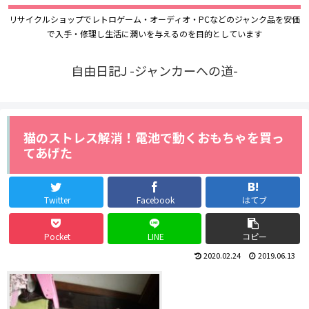
リサイクルショップでレトロゲーム・オーディオ・PCなどのジャンク品を安価
で入手・修理し生活に潤いを与えるのを目的としています
自由日記J -ジャンカーへの道-
猫のストレス解消！電池で動くおもちゃを買っ
てあげた
Twitter
Facebook
はてブ
Pocket
LINE
コピー
2020.02.24
2019.06.13