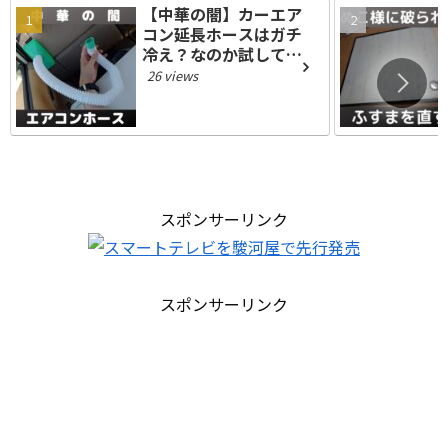
【中華の闇】カーエア
コン延長ホースはガチ
冷え？なのか試してみ
た【車載アイテム】
26 views
スポンサーリンク
スポンサーリンク