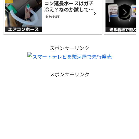
コン延長ホースはガチ
冷え？なのか試してみ
た【車載アイテム】
6 views
スポンサーリンク
スポンサーリンク