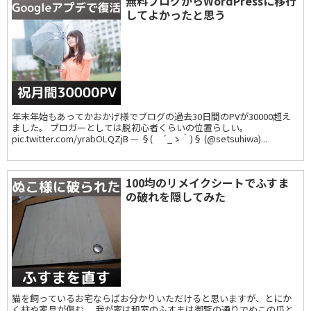
無料ブログからWordPressに移行
してよかったと思う
年末年始もあってかおかげ様でブログの過去30日間のPVが30000超え
ました。 ブロガーとしては脱初心者くらいの位置らしい。
pic.twitter.com/yrabOLQZjB — §( ´_ゝ｀)§ (@setsuhiwa)...
100均のリメイクシートでふすま
の破れを隠してみた
猫を飼っているお宅ならばお分かりいただけると思いますが、とにか
く柱や家具が傷む。 我が家は和室のふすまは御覧の通りでぬこの爪と