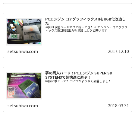
PCエンジン コアグラフィックスIIをRGB化改造し
た
今回は以前ハードオフで拾ってきたPCエンジン・コアグラフ
ィックスIIにRGB出力を増設しようと思います
setsuhiwa.com
2017.12.10
夢の同人ハード！PCエンジン SUPER SD
SYSTEM3で超快適に遊ぶ！
年始にポチってたこいつがようやく到着しました
setsuhiwa.com
2018.03.31