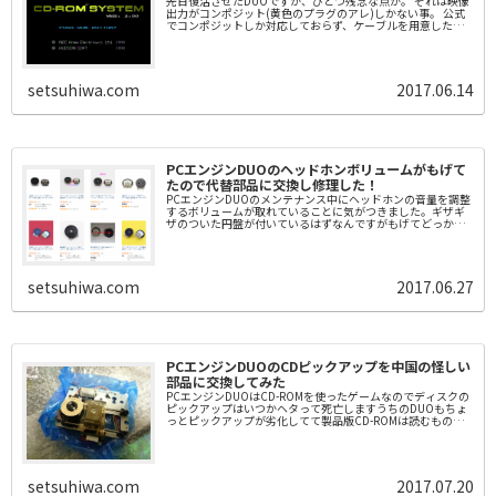
先日復活させたDUOですが、ひとつ残念な点が。 それは映像
出力がコンポジット(黄色のプラグのアレ)しかない事。 公式
でコンポジットしか対応しておらず、ケーブルを用意したら
RGB出力ができるなどといった軟弱なゲーム機ではありませ
ん...
setsuhiwa.com
2017.06.14
PCエンジンDUOのヘッドホンボリュームがもげて
たので代替部品に交換し修理した！
PCエンジンDUOのメンテナンス中にヘッドホンの音量を調整
するボリュームが取れていることに気がつきました。ギザギ
ザのついた円盤が付いているはずなんですがもげてどっかに
行ったようです音は常にMAXの状態ですが出るんで使えなく
はない...
setsuhiwa.com
2017.06.27
PCエンジンDUOのCDピックアップを中国の怪しい
部品に交換してみた
PCエンジンDUOはCD-ROMを使ったゲームなのでディスクの
ピックアップはいつかヘタって死亡しますうちのDUOもちょ
っとピックアップが劣化してて製品版CD-ROMは読むものの
バックアップCD-Rの読み込みで止まる事が多いのでピッ...
setsuhiwa.com
2017.07.20