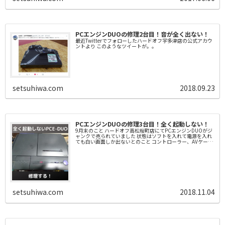
PCエンジンDUOの修理2台目！音が全く出ない！
最近Twitterでフォローしたハードオフ宇多津店の公式アカウ
ントより このようなツイートが。。
setsuhiwa.com
2018.09.23
PCエンジンDUOの修理3台目！全く起動しない！
9月末のこと ハードオフ高松桜町店にてPCエンジンDUOがジ
ャンクで売られていました 状態はソフトを入れて電源を入れ
ても白い画面しか出ないとのこと コントローラー、AVケーブ
ル、ACアダプターは揃ってる。 前回のPCエンジン...
setsuhiwa.com
2018.11.04