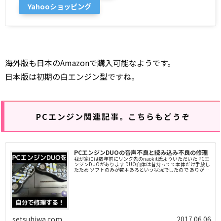
Yahooショッピング
海外版も日本のAmazonで購入可能なようです。
日本版は初期の白エンジン型ですね。
PCエンジン関連記事。こちらもどうぞ
PCエンジンDUOの音声不良と読み込み不良の修理
我が家には数年前にリンク先のnaokit氏よりいただいた PCエ
ンジンDUOがあります DUO自体は昔持ってて本体だけ手放し
たため ソフトのみが数本あるという状況でしたので ありがた
くいただきました
setsuhiwa.com
2017.06.06