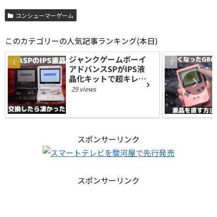
コンシューマーゲーム
このカテゴリーの人気記事ランキング(本日)
ジャンクゲームボーイ
アドバンスSPがIPS液
晶化キットで超キレイ
な現代仕様になって凄
29 views
すぎる
スポンサーリンク
スポンサーリンク