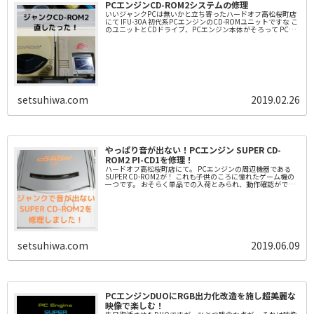
PCエンジンCD-ROM2システムの修理
いいジャンクPCは無いかと立ち寄ったハードオフ高松桜町店
にて IFU-30A 初代系PCエンジンのCD-ROMユニットですな こ
のユニットとCDドライブ、PCエンジン本体がそろって PCエ
ンジンCD-ROM2システムになります ...
setsuhiwa.com
2019.02.26
やっぱり音が出ない！PCエンジン SUPER CD-
ROM2 PI-CD1を修理！
ハードオフ高松桜町店にて。 PCエンジンの周辺機器である
SUPER CD-ROM2が！ これも子供のころに憧れたゲーム機の
一つです。 おそらく単品での入荷とみられ、動作確認ができ
てないのか ジャンク理由が書かれていません。 1...
setsuhiwa.com
2019.06.09
PCエンジンDUOにRGB出力化改造を施し超美麗な
映像で楽しむ！