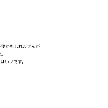
不便かもしれませんが
な。
態はいいです。