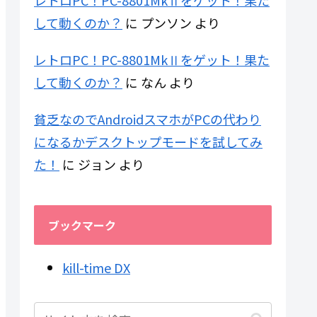
レトロPC！PC-8801MkⅡをゲット！果た
して動くのか？
に
プンソン
より
レトロPC！PC-8801MkⅡをゲット！果た
して動くのか？
に
なん
より
貧乏なのでAndroidスマホがPCの代わり
になるかデスクトップモードを試してみ
た！
に
ジョン
より
ブックマーク
kill-time DX