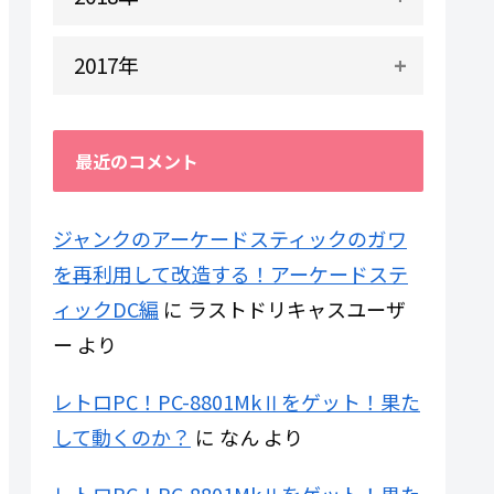
2017年
最近のコメント
ジャンクのアーケードスティックのガワ
を再利用して改造する！アーケードステ
ィックDC編
に
ラストドリキャスユーザ
ー
より
レトロPC！PC-8801MkⅡをゲット！果た
して動くのか？
に
なん
より