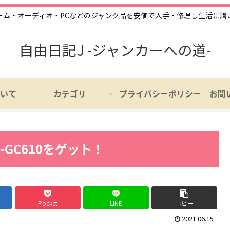
ーム・オーディオ・PCなどのジャンク品を安価で入手・修理し生活に潤
自由日記J -ジャンカーへの道-
いて
カテゴリ
プライバシーポリシー
お問
W-GC610をゲット！
Pocket
LINE
コピー
2021.06.15