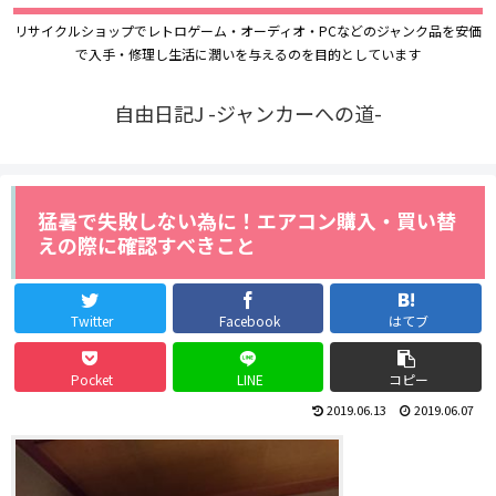
リサイクルショップでレトロゲーム・オーディオ・PCなどのジャンク品を安価
で入手・修理し生活に潤いを与えるのを目的としています
自由日記J -ジャンカーへの道-
猛暑で失敗しない為に！エアコン購入・買い替
えの際に確認すべきこと
Twitter
Facebook
はてブ
Pocket
LINE
コピー
2019.06.13
2019.06.07