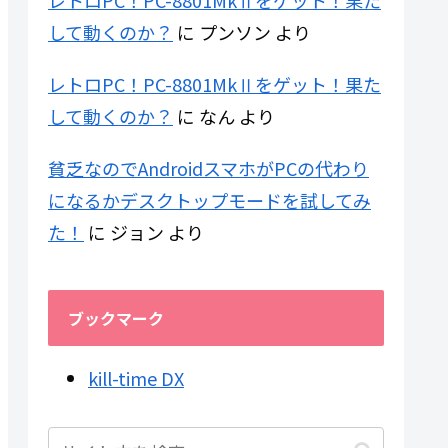
レトロPC！PC-8801MkⅡをゲット！果た
して動くのか？
に
プンソン
より
レトロPC！PC-8801MkⅡをゲット！果た
して動くのか？
に
なん
より
貧乏なのでAndroidスマホがPCの代わり
になるかデスクトップモードを試してみ
た！
に
ジョン
より
ブックマーク
kill-time DX