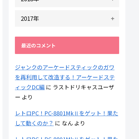
2017年
最近のコメント
ジャンクのアーケードスティックのガワ
を再利用して改造する！アーケードステ
ィックDC編
に
ラストドリキャスユーザ
ー
より
レトロPC！PC-8801MkⅡをゲット！果た
して動くのか？
に
なん
より