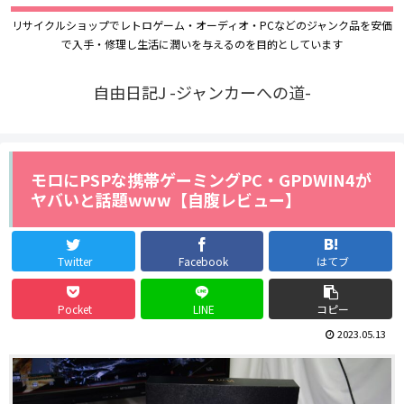
リサイクルショップでレトロゲーム・オーディオ・PCなどのジャンク品を安価
で入手・修理し生活に潤いを与えるのを目的としています
自由日記J -ジャンカーへの道-
モロにPSPな携帯ゲーミングPC・GPDWIN4が
ヤバいと話題www【自腹レビュー】
Twitter
Facebook
はてブ
Pocket
LINE
コピー
2023.05.13