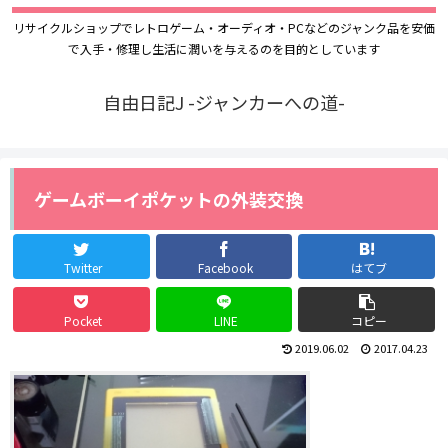
リサイクルショップでレトロゲーム・オーディオ・PCなどのジャンク品を安価
で入手・修理し生活に潤いを与えるのを目的としています
自由日記J -ジャンカーへの道-
ゲームボーイポケットの外装交換
Twitter
Facebook
はてブ
Pocket
LINE
コピー
2019.06.02
2017.04.23