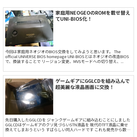
家庭用NEOGEOのROMを載せ替え
てUNI-BIOS化！
今回は家庭用ネオジオのBIOS交換をしてみようと思います。 The
official UNIVERSE BIOS homepage UNI-BIOSとはネオジオの改造BIOS
で、換装することで リージョン変更、MVSモードへの切り替え、...
ゲームギアにGGLCDを組み込んで
超美麗な液晶画面に交換！
先日購入したGGLCDを ジャンクゲームギアに組み込むことにしました
GGLCDはゲームギアのクソ見づらいSTN液晶を 現代のTFT液晶に乗せ
換えてしまおうという すばらしい同人ハードです これも発売から数年
経っていますが すぐに売り切れ...