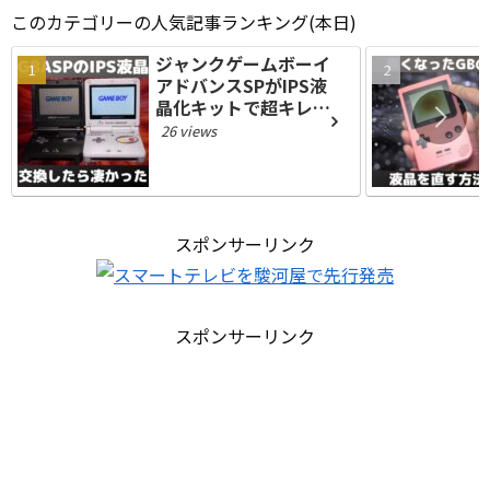
このカテゴリーの人気記事ランキング(本日)
ジャンクゲームボーイ
アドバンスSPがIPS液
晶化キットで超キレイ
な現代仕様になって凄
26 views
すぎる
スポンサーリンク
スポンサーリンク