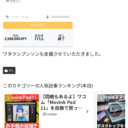
ワタクシプンソンも支援させていただきました。
PC
このカテゴリーの人気記事ランキング(本日)
【悶絶もあるよ】ワコ
ム「Movink Pad
11」を自腹で買った
のでレビュー【発狂】
38 views