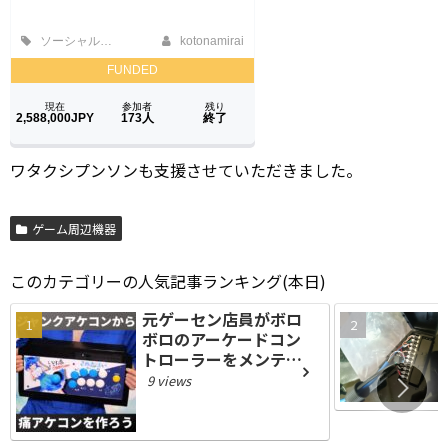
ワタクシプンソンも支援させていただきました。
ゲーム周辺機器
このカテゴリーの人気記事ランキング(本日)
元ゲーセン店員がボロ
ボロのアーケードコン
トローラーをメンテ＆
痛アケコン化！リアル
9 views
アーケードPro.V3 SA