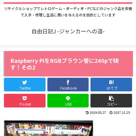
リサイクルショップでレトロゲーム・オーディオ・PCなどのジャンク品を安価
で入手・修理し生活に潤いを与えるのを目的としています
自由日記J -ジャンカーへの道-
Raspberry PiをRGBブラウン管に240pで映
す！その2
Twitter
Facebook
はてブ
Pocket
LINE
コピー
2019.05.27
2017.11.25