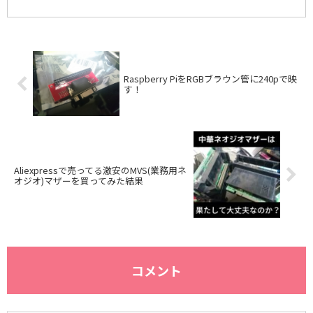
たもので生...
Raspberry PiをRGBブラウン管に240pで映
す！
Aliexpressで売ってる激安のMVS(業務用ネ
オジオ)マザーを買ってみた結果
コメント