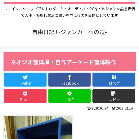
リサイクルショップでレトロゲーム・オーディオ・PCなどのジャンク品を安価
で入手・修理し生活に潤いを与えるのを目的としています
自由日記J -ジャンカーへの道-
ネオジオ筐体風・自作アーケード筐体製作
Twitter
Facebook
はてブ
Pocket
LINE
コピー
2020.02.24
2017.02.14