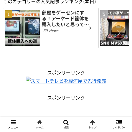
このカテゴリーの人気記事ランキング(本日)
部屋をゲーセンにす
る！アーケード筐体を
購入したいと思ってる
方へ元ゲーセン店員が
39 views
語る
スポンサーリンク
スポンサーリンク
メニュー
ホーム
検索
トップ
サイドバー