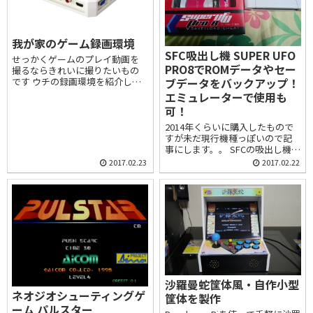
我が家のゲーム録画環境
SFC吸出し機 SUPER UFO
せっかくゲームのプレイ動画を
PRO8でROMデータやセー
撮るならきれいに撮りたいもの
ブデータをバックアップ！
です ウチの録画環境を紹介しま
す
エミュレーターで使用も
可！
2014年くらいに購入したもので
すが未だ現行機種っぽいので記
事にします。。 SFCの吸出し機で
SDカードにROMデータを保存で
2017.02.23
2017.02.22
きます
沙羅曼蛇筐体風・自作小型
ネオジオシューティングゲ
筐体を製作
ーム パルスター