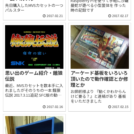
Raspberry Piを使って手軽に沙羅
曼蛇が遊べる小型筐体を 作った
先日購入したMVSカセットの一つ
時の記録です
パルスター
2017.02.21
2017.02.17
思い出のゲーム紹介・餓狼
アーケード基板をいろいろ
伝説
頂いたので動作確認とか修
理とか
最近、MVSカセットを数本手に入
れましたがそのうちの一本 餓狼
お師匠様より 『動くかわからん
伝説 2017.3.11追記 SFC版の動画
けど要る？』と連絡があり 基板
を追加
をいただきました
2017.02.16
2017.02.15