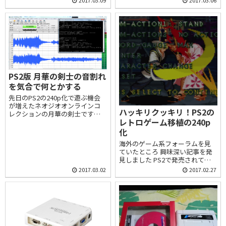
2017.03.09
2017.03.06
PS2版 月華の剣士の音割れ
を気合で何とかする
先日のPS2の240p化で遊ぶ機会
が増えたネオジオオンラインコ
ハッキリクッキリ！PS2の
レクションの月華の剣士ですが
レトロゲーム移植の240p
このゲーム、BGMが製品とは思
えないレベルで音割れしてるん
化
ですよねぇ スピーカーなど環境
海外のゲーム系フォーラムを見
の問題でなく、BGMを録音して
ていたところ 興味深い記事を発
いるファイルの段階で音割れし...
見しました PS2で発売されてい
るレトロゲームは元が240pなの
2017.03.02
2017.02.27
に480iで出力されてる！ でもパ
ッチを当てたら240pにできる
ぜ！的なスレッドのようです